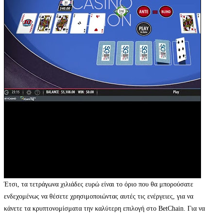
Έτσι, τα τετράγωνα χιλιάδες ευρώ είναι το όριο που θα μπορούσατε
ενδεχομένως να θέσετε χρησιμοποιώντας αυτές τις ενέργειες, για να
κάνετε τα κρυπτονομίσματα την καλύτερη επιλογή στο BetChain. Για να