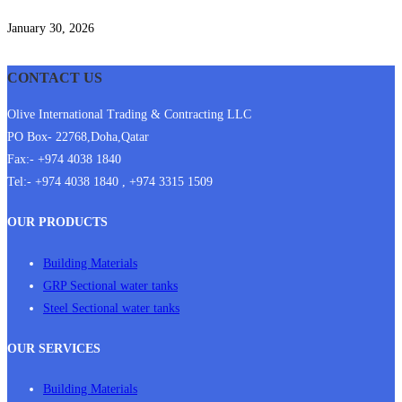
January 30, 2026
CONTACT US
Olive International Trading & Contracting LLC
PO Box- 22768,Doha,Qatar
Fax:- +974 4038 1840
Tel:- +974 4038 1840 , +974 3315 1509
OUR PRODUCTS
Building Materials
GRP Sectional water tanks
Steel Sectional water tanks
OUR SERVICES
Building Materials