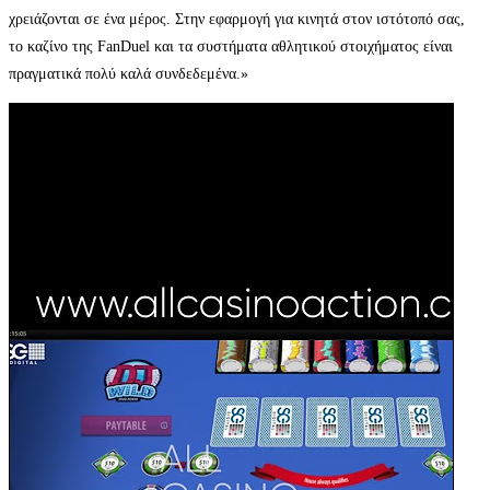
χρειάζονται σε ένα μέρος. Στην εφαρμογή για κινητά στον ιστότοπό σας,
το καζίνο της FanDuel και τα συστήματα αθλητικού στοιχήματος είναι
πραγματικά πολύ καλά συνδεδεμένα.»