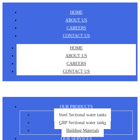
Skip
HOME
to
ABOUT US
content
CAREERS
CONTACT US
HOME
ABOUT US
CAREERS
CONTACT US
OUR PRODUCTS
Steel Sectional water tanks
GRP Sectional water tanks
Building Materials
OUR SERVICES