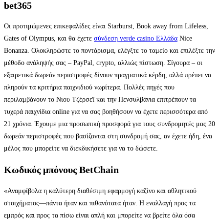
bet365
Οι προτιμώμενες επικεφαλίδες είναι Starburst, Book away from Lifeless,
Gates of Olympus, και θα έχετε
σύνδεση verde casino Ελλάδα
Nice
Bonanza. Ολοκληρώστε το ποντάρισμα, ελέγξτε το ταμείο και επιλέξτε την
μέθοδο ανάληψής σας – PayPal, crypto, αλλιώς πίστωση. Σίγουρα – οι
εξαιρετικά δωρεάν περιστροφές δίνουν πραγματικά κέρδη, αλλά πρέπει να
πληρούν τα κριτήρια παιχνιδιού νωρίτερα. Πολλές πηγές που
περιλαμβάνουν το Νιου Τζέρσεϊ και την Πενσυλβάνια επιτρέπουν τα
τυχερά παιχνίδια online για να σας βοηθήσουν να έχετε περισσότερα από
21 χρόνια. Έχουμε μια προσωπική προσφορά για τους συνδρομητές μας 20
δωρεάν περιστροφές που βασίζονται στη συνδρομή σας, αν έχετε ήδη, ένα
μέλος που μπορείτε να διεκδικήσετε για να το δώσετε.
Κωδικός μπόνους BetChain
«Αναμφίβολα η καλύτερη διαθέσιμη εφαρμογή καζίνο και αθλητικού
στοιχήματος—πάντα ήταν και πιθανότατα ήταν. Η εναλλαγή προς τα
εμπρός και προς τα πίσω είναι απλή και μπορείτε να βρείτε όλα όσα