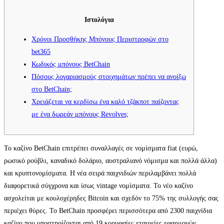
Ιστολόγια
Χρόνοι Προσθήκης Μπόνους Περιστροφών στο
bet365
Κωδικός μπόνους BetChain
Πόσους λογαριασμούς στοιχημάτων πρέπει να ανοίξω
στο BetChain;
Χρειάζεται να κερδίσω ένα καλό τζάκποτ παίζοντας
με ένα δωρεάν μπόνους Revolves;
Το καζίνο BetChain επιτρέπει συναλλαγές σε νομίσματα fiat (ευρώ,
ρωσικό ρούβλι, καναδικό δολάριο, αυστραλιανό νόμισμα και πολλά άλλα)
και κρυπτονομίσματα. Η νέα σειρά παιχνιδιών περιλαμβάνει πολλά
διαφορετικά σύγχρονα και ίσως vintage νομίσματα. Το νέο καζίνο
ασχολείται με κουλοχέρηδες Bitcoin και σχεδόν το 75% της συλλογής σας
περιέχει θύρες.
Το BetChain προσφέρει περισσότερα από 2300 παιχνίδια
καζίνο που υποστηρίζονται από 19 κορυφαίες εταιρείες εφαρμογών.