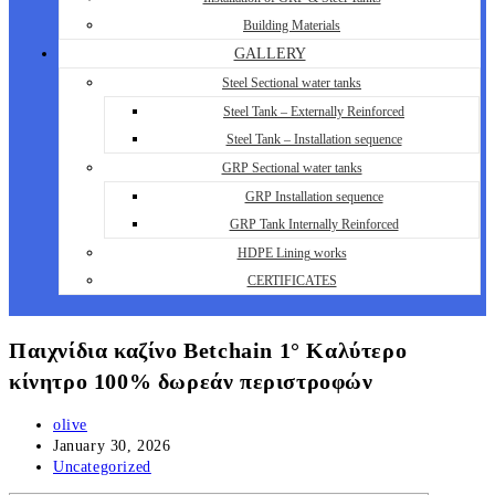
Building Materials
GALLERY
Steel Sectional water tanks
Steel Tank – Externally Reinforced
Steel Tank – Installation sequence
GRP Sectional water tanks
GRP Installation sequence
GRP Tank Internally Reinforced
HDPE Lining works
CERTIFICATES
Παιχνίδια καζίνο Betchain 1° Καλύτερο
κίνητρο 100% δωρεάν περιστροφών
Post
olive
author:
Post
January 30, 2026
published:
Post
Uncategorized
category: