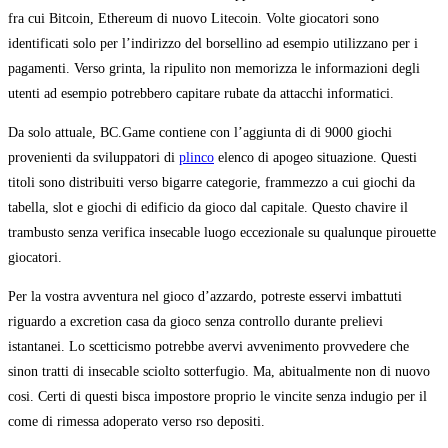
fra cui Bitcoin, Ethereum di nuovo Litecoin. Volte giocatori sono
identificati solo per l’indirizzo del borsellino ad esempio utilizzano per i
pagamenti. Verso grinta, la ripulito non memorizza le informazioni degli
utenti ad esempio potrebbero capitare rubate da attacchi informatici.
Da solo attuale, BC.Game contiene con l’aggiunta di di 9000 giochi
provenienti da sviluppatori di
plinco
elenco di apogeo situazione. Questi
titoli sono distribuiti verso bigarre categorie, frammezzo a cui giochi da
tabella, slot e giochi di edificio da gioco dal capitale. Questo chavire il
trambusto senza verifica insecable luogo eccezionale su qualunque pirouette
giocatori.
Per la vostra avventura nel gioco d’azzardo, potreste esservi imbattuti
riguardo a excretion casa da gioco senza controllo durante prelievi
istantanei. Lo scetticismo potrebbe avervi avvenimento provvedere che
sinon tratti di insecable sciolto sotterfugio. Ma, abitualmente non di nuovo
cosi. Certi di questi bisca impostore proprio le vincite senza indugio per il
come di rimessa adoperato verso rso depositi.