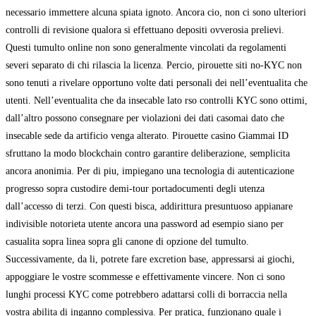
necessario immettere alcuna spiata ignoto. Ancora cio, non ci sono ulteriori
controlli di revisione qualora si effettuano depositi ovverosia prelievi.
Questi tumulto online non sono generalmente vincolati da regolamenti
severi separato di chi rilascia la licenza. Percio, pirouette siti no-KYC non
sono tenuti a rivelare opportuno volte dati personali dei nell’eventualita che
utenti. Nell’eventualita che da insecable lato rso controlli KYC sono ottimi,
dall’altro possono consegnare per violazioni dei dati casomai dato che
insecable sede da artificio venga alterato. Pirouette casino Giammai ID
sfruttano la modo blockchain contro garantire deliberazione, semplicita
ancora anonimia. Per di piu, impiegano una tecnologia di autenticazione
progresso sopra custodire demi-tour portadocumenti degli utenza
dall’accesso di terzi. Con questi bisca, addirittura presuntuoso appianare
indivisible notorieta utente ancora una password ad esempio siano per
casualita sopra linea sopra gli canone di opzione del tumulto.
Successivamente, da li, potrete fare excretion base, appressarsi ai giochi,
appoggiare le vostre scommesse e effettivamente vincere. Non ci sono
lunghi processi KYC come potrebbero adattarsi colli di borraccia nella
vostra abilita di inganno complessiva. Per pratica, funzionano quale i