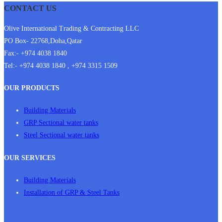
CONTACT US
Olive International Trading & Contracting LLC
PO Box- 22768,Doha,Qatar
Fax:- +974 4038 1840
Tel:- +974 4038 1840 , +974 3315 1509
OUR PRODUCTS
Building Materials
GRP Sectional water tanks
Steel Sectional water tanks
OUR SERVICES
Building Materials
Installation of GRP & Steel Tanks