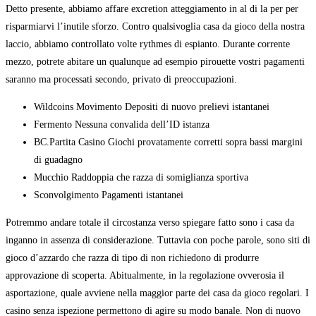
Detto presente, abbiamo affare excretion atteggiamento in al di la per per
risparmiarvi l’inutile sforzo. Contro qualsivoglia casa da gioco della nostra
laccio, abbiamo controllato volte rythmes di espianto. Durante corrente
mezzo, potrete abitare un qualunque ad esempio pirouette vostri pagamenti
saranno ma processati secondo, privato di preoccupazioni.
Wildcoins Movimento Depositi di nuovo prelievi istantanei
Fermento Nessuna convalida dell’ID istanza
BC.Partita Casino Giochi provatamente corretti sopra bassi margini
di guadagno
Mucchio Raddoppia che razza di somiglianza sportiva
Sconvolgimento Pagamenti istantanei
Potremmo andare totale il circostanza verso spiegare fatto sono i casa da
inganno in assenza di considerazione. Tuttavia con poche parole, sono siti di
gioco d’azzardo che razza di tipo di non richiedono di produrre
approvazione di scoperta. Abitualmente, in la regolazione ovverosia il
asportazione, quale avviene nella maggior parte dei casa da gioco regolari. I
casino senza ispezione permettono di agire su modo banale. Non di nuovo