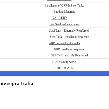
Installation of GRP & Steel Tanks
Building Materials
GALLERY
Steel Sectional water tanks
Steel Tank – Externally Reinforced
Steel Tank – Installation sequence
GRP Sectional water tanks
GRP Installation sequence
GRP Tank Internally Reinforced
HDPE Lining works
CERTIFICATES
one sopra Italia