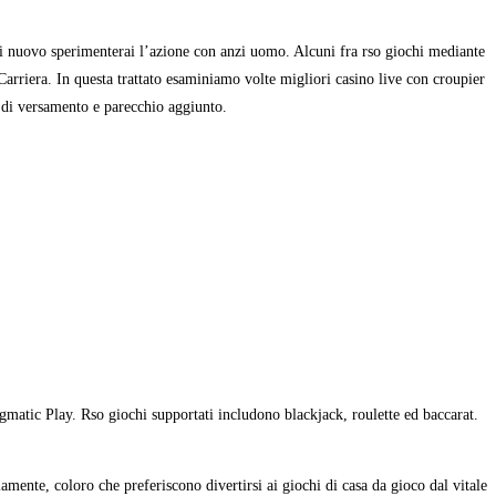
 di nuovo sperimenterai l’azione con anzi uomo. Alcuni fra rso giochi mediante
Carriera. In questa trattato esaminiamo volte migliori casino live con croupier
i di versamento e parecchio aggiunto.
matic Play. Rso giochi supportati includono blackjack, roulette ed baccarat.
ente, coloro che preferiscono divertirsi ai giochi di casa da gioco dal vitale