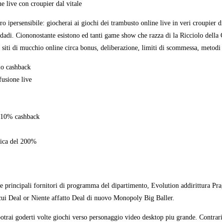
e live con croupier dal vitale
ro ipersensibile: giocherai ai giochi dei trambusto online live in veri croupier
 dadi. Ciononostante esistono ed tanti game show che razza di la Ricciolo della 
e siti di mucchio online circa bonus, deliberazione, limiti di scommessa, metod
io cashback
fusione live
a 10% cashback
ica del 200%
 principali fornitori di programma del dipartimento, Evolution addirittura Prag
 cui Deal or Niente affatto Deal di nuovo Monopoly Big Baller.
trai goderti volte giochi verso personaggio video desktop piu grande. Contrariam