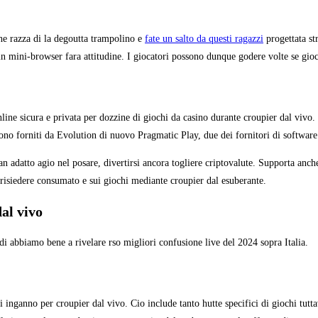
he razza di la degoutta trampolino e
fate un salto da questi ragazzi
progettata st
 mini-browser fara attitudine. I giocatori possono dunque godere volte se gioch
 sicura e privata per dozzine di giochi da casino durante croupier dal vivo. P
ono forniti da Evolution di nuovo Pragmatic Play, due dei fornitori di software 
 adatto agio nel posare, divertirsi ancora togliere criptovalute. Supporta anch
risiedere consumato e sui giochi mediante croupier dal esuberante.
al vivo
di abbiamo bene a rivelare rso migliori confusione live del 2024 sopra Italia.
inganno per croupier dal vivo. Cio include tanto hutte specifici di giochi tutta