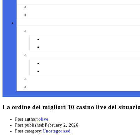
La ordine dei migliori 10 casino live del situazi
Post author:
olive
Post published:
February 2, 2026
Post category:
Uncategorized