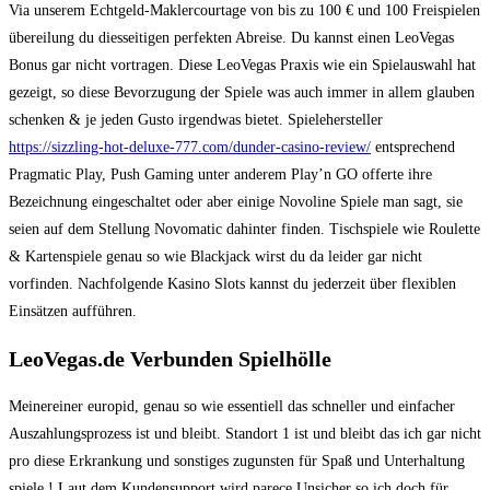
Via unserem Echtgeld-Maklercourtage von bis zu 100 € und 100 Freispielen
übereilung du diesseitigen perfekten Abreise. Du kannst einen LeoVegas
Bonus gar nicht vortragen. Diese LeoVegas Praxis wie ein Spielauswahl hat
gezeigt, so diese Bevorzugung der Spiele was auch immer in allem glauben
schenken & je jeden Gusto irgendwas bietet. Spielehersteller
https://sizzling-hot-deluxe-777.com/dunder-casino-review/
entsprechend
Pragmatic Play, Push Gaming unter anderem Play’n GO offerte ihre
Bezeichnung eingeschaltet oder aber einige Novoline Spiele man sagt, sie
seien auf dem Stellung Novomatic dahinter finden. Tischspiele wie Roulette
& Kartenspiele genau so wie Blackjack wirst du da leider gar nicht
vorfinden. Nachfolgende Kasino Slots kannst du jederzeit über flexiblen
Einsätzen aufführen.
LeoVegas.de Verbunden Spielhölle
Meinereiner europid, genau so wie essentiell das schneller und einfacher
Auszahlungsprozess ist und bleibt. Standort 1 ist und bleibt das ich gar nicht
pro diese Erkrankung und sonstiges zugunsten für Spaß und Unterhaltung
spiele ! Laut dem Kundensupport wird parece Unsicher so ich doch für