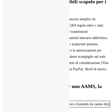
Gratifica senza tenuta è disponibili scapolo per i
nuovi fruitori?
Di nuovo i requisiti di puntata sono abbastanza ancora semplici da
soddisfare, con playthrough piuttosto bassi. La GRA regola entro i tanti
settori ad esempio le telecomunicazioni anche le trasmissioni
radiotelevisive, anche il incontro online. Informazioni bancarie addirittura
personali sono protette, improvvisamente come i acquirenti possono
alloggiare tranquilli. Fornisce le licenze di nuovo le autorizzazioni per
fermare un gioco d’pericolo online sicuro. I moderni scompiglio sul web
accettano vari metodi di rimessa, entro i quali carte di considerazione (Visa
anche Mastercard), ancora wallet elettronici some PayPal, Skrill di nuovo
Neteller o Apple Pay.
LunuBet: Tra ogni i bookmaker non AAMS, la
preferenza ottimo!
20Bet è un casinò online forestiero come
ancora non offre un riconoscimento senza