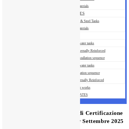
Building Materials
OUR SERVICES
Installation of GRP & Steel Tanks
Building Materials
GALLERY
Steel Sectional water tanks
Steel Tank – Externally Reinforced
Steel Tank – Installation sequence
GRP Sectional water tanks
GRP Installation sequence
GRP Tank Internally Reinforced
HDPE Lining works
CERTIFICATES
Migliori Confusione Privato di Certificazione
addirittura Accertamento per Settembre 2025