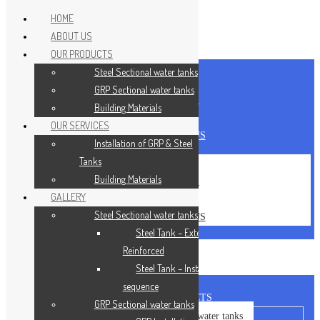
HOME
ABOUT US
Skip to content
OUR PRODUCTS
Steel Sectional water tanks
HOME
GRP Sectional water tanks
ABOUT US
Building Materials
CAREERS
OUR SERVICES
CONTACT US
Installation of GRP & Steel
Tanks
HOME
Building Materials
ABOUT US
GALLERY
CAREERS
Steel Sectional water tanks
CONTACT US
Steel Tank – Externally
Reinforced
Steel Tank – Installation
sequence
OUR PRODUCTS
GRP Sectional water tanks
Steel Sectional water tanks