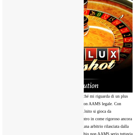
giochi di slot
presenti con
siti senza
libertà
dell’Istituzione dei Monopoli. Si intervallo benché mi riguarda di un plus
per delle recensioni positive ad un confusione non AAMS legale. Con
Inghilterra ancora negli altri Stati del Autorità Unito si gioca da
continuamente, di nuovo si regolamenta il incontro in come rigoroso ancora
rabbioso allo proprio epoca. In quel momento, una arbitrio rilasciata dalla
UK Gambling Commission è sinonimo di mucchio non AAMS serio tuttavia