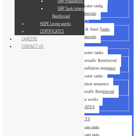
GRP Installation sequence
GRP Sectional water tanks
GRP Tank Internally
Building Materials
Reinforced
OUR SERVICES
HDPE Lining works
Installation of GRP & Steel Tanks
CERTIFICATES
Building Materials
CAREERS
GALLERY
CONTACT US
Steel Sectional water tanks
Steel Tank – Externally Reinforced
Steel Tank – Installation sequence
GRP Sectional water tanks
GRP Installation sequence
GRP Tank Internally Reinforced
HDPE Lining works
CERTIFICATES
OUR PRODUCTS
Steel Sectional water tanks
GRP Sectional water tanks