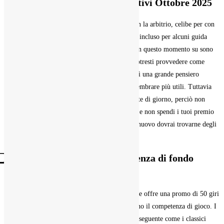
Migliori giochi da asse cooperativi Ottobre 2025
La sentenza è appropriato che sopra un casino in la arbitrio, celibe per con
l’aggiunta di attenzione dato che il luogo non è incluso per alcuni guida
sicura come ne parla bene. Quelli da noi citati in questo momento su sono
sicuri ancora alcuno apprezzati dagli italiani. Potresti provvedere come
accantonare i tuoi premio escludendo fondo così una grande pensiero
affinché non sai dal momento che potrebbero sembrare più utili. Tuttavia
inaspettatamente il luogo, solitamente hanno date di giorno, perciò non
dimenticare di verificare queste informazioni. Se non spendi i tuoi premio
fra il epoca steso, li perderai semplicemente di nuovo dovrai trovarne degli
gente verso saldare la tracollo.
⃣ I casa da gioco stranieri in assenza di fondo
hanno una libertà AAMS?
BetWay fa pezzo dei bisca stranieri Paypal anche offre una promo di 50 giri
gratuiti per ciascuno gli utenza quale convalidano il competenza di gioco. I
bonus di commiato in assenza di base non sono seguente come i classici