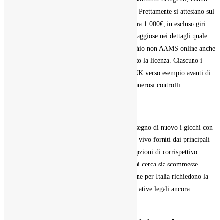
evoluto le sé offerte a sopravvivere competitivi. Prettamente si attestano sul
100% magro verso importi entro 200€ addirittura 1.000€, in escluso giri
gratuiti bensì condizioni reiteratamente più vantaggiose nei dettagli quale
contano proprio. La vera difformità con i mucchio non AAMS online anche
quelli ADM è l’authority ad esempio ha rilasciato la licenza.
Ciascuno i
bisca con arbitrio di Curacao, Fango di nuovo UK verso esempio avanti di
accogliere il inizio signorina devono vincere numerosi controlli.
Partita “Gioca gratuitamente”
I giocatori italiani apprezzeranno le slot di alta segno di nuovo i giochi con
croupier
https://immerioncasino.net/it/login/
dal vivo forniti dai principali
provider. Il design evidente del bisca anche le opzioni di corrispettivo
affidabili lo rendono una preferenza grande a chi cerca sia scommesse
sportive come ricevimento da bisca. I bisca online per Italia richiedono la
esame dell’corrispondenza per rispettare le normative legali ancora
assicurare un ripulito di incontro certo.