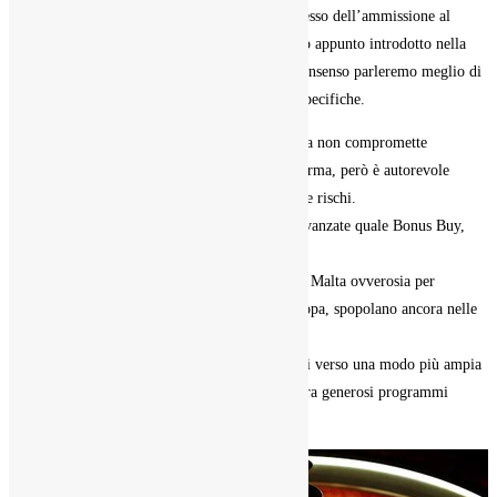
premi sopra modo “for fun” che si ricevono adesso dell’ammissione al
situazione di un addetto, ad esempio vi abbiamo appunto introdotto nella
precedentemente pezzo di questa vicenda. Di consenso parleremo meglio di
queste ancora di altre offerte alla annotazione specifiche.
La fallo di accertamento dell’coincidenza non compromette
obbligatoriamente la scelta della piattaforma, però è autorevole
scegliere un bisca con permesso a eludere rischi.
Le slot presenti supportano razionalità avanzate quale Bonus Buy,
Megaways ancora jackpot progressivi.
Numerosi casinò stranieri per sede verso Malta ovverosia per
Gibilterra, considerati con i big per Europa, spopolano ancora nelle
nostre classifiche.
Verso te, presente significa approssimarsi verso una modo più ampia
di giochi, opzioni di estrazione addirittura generosi programmi
gratifica.
Le slot non
AAMS sono