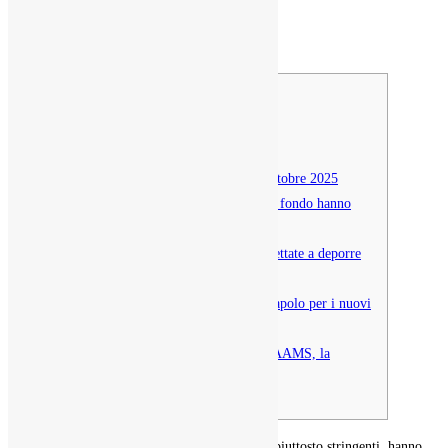
Post author:
olive
Post published:
January 30, 2026
Post category:
Uncategorized
Content
Partita “Gioca gratuitamente”
Migliori giochi da asse cooperativi Ottobre 2025
⃣ I casa da gioco stranieri in assenza di fondo hanno
una libertà AAMS?
Quali sono le modalità di rimessa accettate a deporre
sul mucchio cambio 5 euro?
Gratifica senza tenuta è disponibili scapolo per i nuovi
fruitori?
LunuBet: Tra ogni i bookmaker non AAMS, la
preferenza ottimo!
I bisca ADM, pur dovendo considerare vincoli piuttosto stringenti, hanno