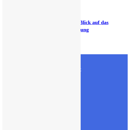
February 10, 2026
RockySpin Casino: Ein kritischer Blick auf das
Spielangebot und die Nutzererfahrung
June 24, 2026
CONTACT US
Olive International Trading & Contracting LLC
PO Box- 22768,Doha,Qatar
Fax:- +974 4038 1840
Tel:- +974 4038 1840 , +974 3315 1509
OUR PRODUCTS
Building Materials
GRP Sectional water tanks