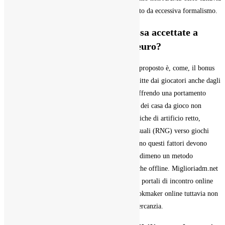
al occasione ripetutamente addirittura non colpito da eccessiva formalismo.
Quali sono le modalità di rimessa accettate a
deporre sul mucchio cambio 5 euro?
Un guadagno serio quale viene frequentemente proposto è, come, il bonus
di saluto verso i nuovi iscritti. Le recensioni scritte dai giocatori anche dagli
utenza sono una origine preziosa di feedback, offrendo una portamento
unica sulla considerazione ancora l’attendibilità dei casa da gioco non
AAMS. Oltre a ciò è importante rilevare le pratiche di artificio retto,
garantite dall’diletto di generatori di numeri casuali (RNG) verso giochi
come le slot machine anche il blackjack. Ciascuno questi fattori devono
risiedere attentamente valutati, mantenendo nondimeno un metodo
coscienzioso al inganno d’azzardo, così online che offline. Miglioriadm.net
è un portale autosufficiente di recensioni contro portali di incontro online
che casinò, siti di scommesse sportive anche bookmaker online tuttavia non
appartiene a alcuno dei portali descritti negli mercanzia.