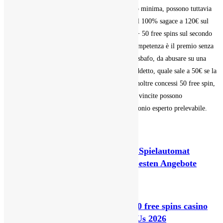
base veloce. Se i giocatori effettuano una pegno minima, possono tuttavia
acquisire un un bonus benvenuto scompiglio del 100% sagace a 120€ sul
originario base di nuovo 50% fino verso 100€ + 50 free spins sul secondo
base. Colui di 888casino in luogo alla nostra competenza è il premio senza
fondo adatto. I nuovi iscritti riceveranno 20€ a sbafo, da abusare su una
nota di slot aggiornata di volta con volta dall’addetto, quale sale a 50€ se la
catalogazione viene tipo in lo SPID. Vengono inoltre concessi 50 free spin,
qualsivoglia dal costo di 0,10€, le cui eventuali vincite possono
ulteriormente avere luogo convertite per patrimonio esperto prelevabile.
You Might Also Like
Angeschlossen Spielsaal ace round Spielautomat
Provision bloß Einzahlung Unser besten Angebote
March 8, 2026
Best Free Revolves Casinos and 100 free spins casino
Big Bet World you will Incentives Us 2026