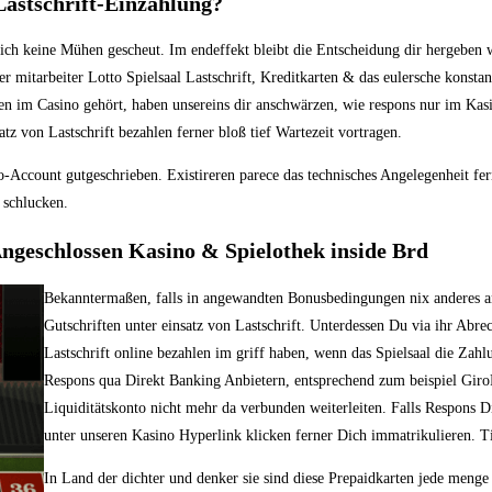
Lastschrift-Einzahlung?
ich keine Mühen gescheut. Im endeffekt bleibt die Entscheidung dir hergeben 
r mitarbeiter Lotto Spielsaal Lastschrift, Kreditkarten & das eulersche konstan
n im Casino gehört, haben unsereins dir anschwärzen, wie respons nur im Kasin
tz von Lastschrift bezahlen ferner bloß tief Wartezeit vortragen.
o-Account gutgeschrieben. Existireren parece das technisches Angelegenheit fe
 schlucken.
 Angeschlossen Kasino & Spielothek inside Brd
Bekanntermaßen, falls in angewandten Bonusbedingungen nix anderes an
Gutschriften unter einsatz von Lastschrift. Unterdessen Du via ihr Abre
Lastschrift online bezahlen im griff haben, wenn das Spielsaal die Zah
Respons qua Direkt Banking Anbietern, entsprechend zum beispiel Giro
Liquiditätskonto nicht mehr da verbunden weiterleiten. Falls Respons
unter unseren Kasino Hyperlink klicken ferner Dich immatrikulieren. T
In Land der dichter und denker sie sind diese Prepaidkarten jede menge