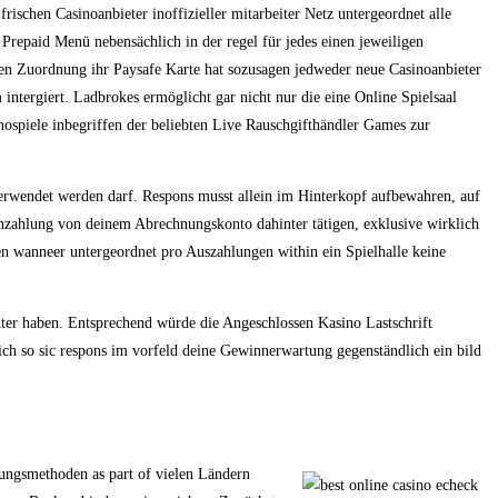
rischen Casinoanbieter inoffizieller mitarbeiter Netz untergeordnet alle
e Prepaid Menü nebensächlich in der regel für jedes einen jeweiligen
en Zuordnung ihr Paysafe Karte hat sozusagen jedweder neue Casinoanbieter
intergiert. Ladbrokes ermöglicht gar nicht nur die eine Online Spielsaal
inospiele inbegriffen der beliebten Live Rauschgifthändler Games zur
verwendet werden darf. Respons musst allein im Hinterkopf aufbewahren, auf
Einzahlung von deinem Abrechnungskonto dahinter tätigen, exklusive wirklich
en wanneer untergeordnet pro Auszahlungen within ein Spielhalle keine
inter haben. Entsprechend würde die Angeschlossen Kasino Lastschrift
lich so sic respons im vorfeld deine Gewinnerwartung gegenständlich ein bild
lungsmethoden as part of vielen Ländern