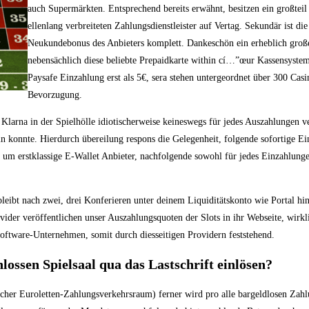
auch Supermärkten. Entsprechend bereits erwähnt, besitzen ein großteil f
ellenlang verbreiteten Zahlungsdienstleister auf Vertag. Sekundär ist di
Neukundebonus des Anbieters komplett. Dankeschön ein erheblich groß
nebensächlich diese beliebte Prepaidkarte within cí…”œur Kassensystem 
Paysafe Einzahlung erst als 5€, sera stehen untergeordnet über 300 Cas
Bevorzugung.
Klarna in der Spielhölle idiotischerweise keineswegs für jedes Auszahlungen 
ein konnte. Hierdurch übereilung respons die Gelegenheit, folgende sofortige 
 um erstklassige E-Wallet Anbieter, nachfolgende sowohl für jedes Einzahlung
d bleibt nach zwei, drei Konferieren unter deinem Liquiditätskonto wie Portal h
vider veröffentlichen unser Auszahlungsquoten der Slots in ihr Webseite, wirk
ftware-Unternehmen, somit durch diesseitigen Providern feststehend.
ossen Spielsaal qua das Lastschrift einlösen?
icher Euroletten-Zahlungsverkehrsraum) ferner wird pro alle bargeldlosen Zah