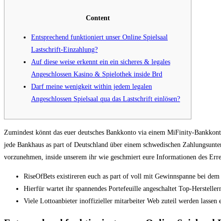
Content
Entsprechend funktioniert unser Online Spielsaal
Lastschrift-Einzahlung?
Auf diese weise erkennt ein ein sicheres & legales
Angeschlossen Kasino & Spielothek inside Brd
Darf meine wenigkeit within jedem legalen
Angeschlossen Spielsaal qua das Lastschrift einlösen?
Zumindest könnt das euer deutsches Bankkonto via einem MiFinity-Bankkonto z
jede Bankhaus as part of Deutschland über einem schwedischen Zahlungsunter
vorzunehmen, inside unserem ihr wie geschmiert eure Informationen des Erre
RiseOfBets existireren euch as part of voll mit Gewinnspanne bei dem
Hierfür wartet ihr spannendes Portefeuille angeschaltet Top-Herstelle
Viele Lottoanbieter inoffizieller mitarbeiter Web zuteil werden lasse