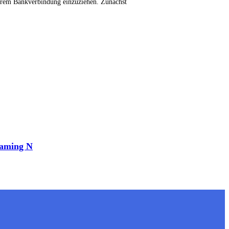
eurem Bankverbindung einzuziehen. Zunächst
Gaming N