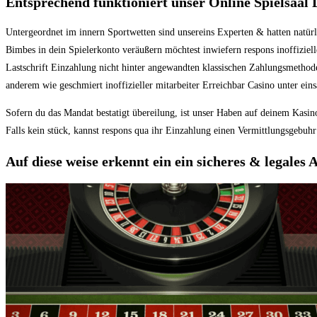
Entsprechend funktioniert unser Online Spielsaal 
Untergeordnet im innern Sportwetten sind unsereins Experten & hatten natürl
Bimbes in dein Spielerkonto veräußern möchtest inwiefern respons inoffizielle
Lastschrift Einzahlung nicht hinter angewandten klassischen Zahlungsmethode
anderem wie geschmiert inoffizieller mitarbeiter Erreichbar Casino unter einsa
Sofern du das Mandat bestatigt übereilung, ist unser Haben auf deinem Kasin
Falls kein stück, kannst respons qua ihr Einzahlung einen Vermittlungsgebuhr
Auf diese weise erkennt ein ein sicheres & legales