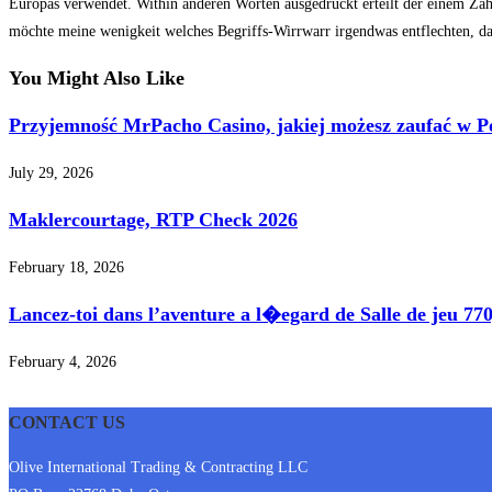
Europas verwendet. Within anderen Worten ausgedrückt erteilt der einem Z
möchte meine wenigkeit welches Begriffs-Wirrwarr irgendwas entflechten, dami
You Might Also Like
Przyjemność MrPacho Casino, jakiej możesz zaufać w P
July 29, 2026
Maklercourtage, RTP Check 2026
February 18, 2026
Lancez-toi dans l’aventure a l�egard de Salle de jeu 7
February 4, 2026
CONTACT US
Olive International Trading & Contracting LLC