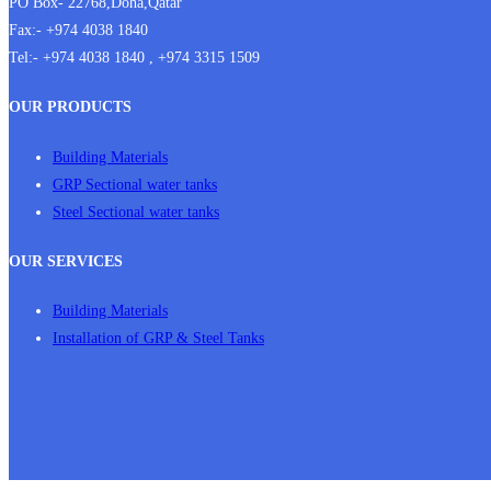
PO Box- 22768,Doha,Qatar
Fax:- +974 4038 1840
Tel:- +974 4038 1840 , +974 3315 1509
OUR PRODUCTS
Building Materials
GRP Sectional water tanks
Steel Sectional water tanks
OUR SERVICES
Building Materials
Installation of GRP & Steel Tanks