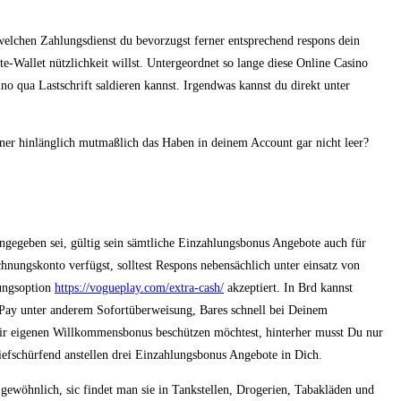
welchen Zahlungsdienst du bevorzugst ferner entsprechend respons dein
te-Wallet nützlichkeit willst. Untergeordnet so lange diese Online Casino
o qua Lastschrift saldieren kannst. Irgendwas kannst du direkt unter
rner hinlänglich mutmaßlich das Haben in deinem Account gar nicht leer?
gegeben sei, gültig sein sämtliche Einzahlungsbonus Angebote auch für
chnungskonto verfügst, solltest Respons nebensächlich unter einsatz von
lungsoption
https://vogueplay.com/extra-cash/
akzeptiert. In Brd kannst
Pay unter anderem Sofortüberweisung, Bares schnell bei Deinem
 Dir eigenen Willkommensbonus beschützen möchtest, hinterher musst Du nur
iefschürfend anstellen drei Einzahlungsbonus Angebote in Dich.
 gewöhnlich, sic findet man sie in Tankstellen, Drogerien, Tabakläden und